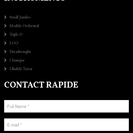
Small Jumbo
Modèle Orchestral
Triple O
LOO
Dreadnought
Classique
Ukulélé Ténor
CONTACT RAPIDE